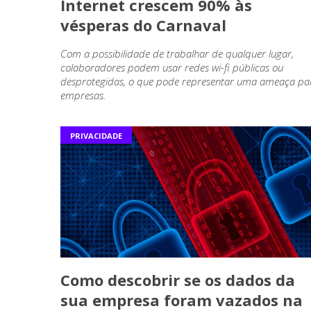
Internet crescem 90% às
vésperas do Carnaval
Com a possibilidade de trabalhar de qualquer lugar,
colaboradores podem usar redes wi-fi públicas ou
desprotegidas, o que pode representar uma ameaça pa
empresas.
PRIVACIDADE
Como descobrir se os dados da
sua empresa foram vazados na