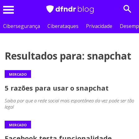
Sear
Menu
Cibersegurança
Ciberataques
Privacidade
Desemp
Resultados para: snapchat
MERCADO
5 razões para usar o snapchat
Saiba por que a rede social mais espontânea da vez pode ser tão
legal
MERCADO
Facebook testa funcionalidade