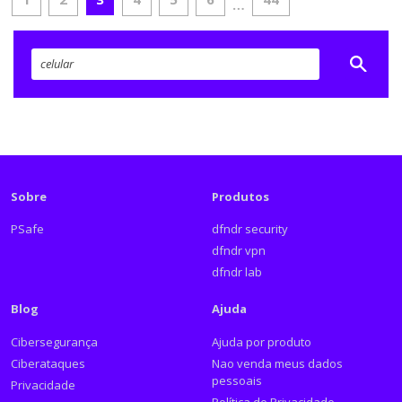
…
Sobre
Produtos
PSafe
dfndr security
dfndr vpn
dfndr lab
Blog
Ajuda
Cibersegurança
Ajuda por produto
Ciberataques
Nao venda meus dados
pessoais
Privacidade
Política de Privacidade