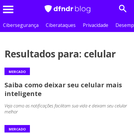
Sear
Menu
Cibersegurança
Ciberataques
Privacidade
Desemp
Resultados para: celular
MERCADO
Saiba como deixar seu celular mais
inteligente
Veja como as notificações facilitam sua vida e deixam seu celular
melhor
MERCADO