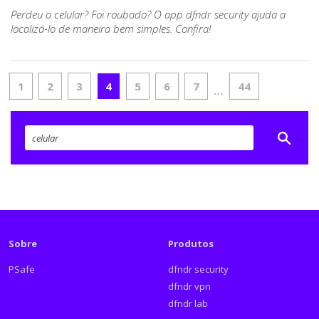
Perdeu o celular? Foi roubado? O app dfndr security ajuda a
localizá-lo de maneira bem simples. Confira!
1
2
3
4
5
6
7
44
…
Sobre
Produtos
PSafe
dfndr security
dfndr vpn
dfndr lab