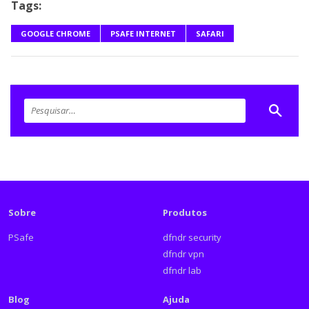
Tags:
GOOGLE CHROME
PSAFE INTERNET
SAFARI
Sobre
Produtos
PSafe
dfndr security
dfndr vpn
dfndr lab
Blog
Ajuda