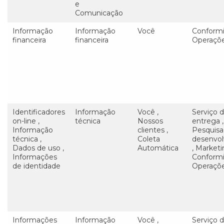
e
Comunicação
Informação
Informação
Você
Conform
financeira
financeira
Operaçõ
Identificadores
Informação
Você ,
Serviço 
on-line ,
técnica
Nossos
entrega ,
Informação
clientes ,
Pesquisa
técnica ,
Coleta
desenvo
Dados de uso ,
Automática
, Marketi
Informações
Conform
de identidade
Operaçõ
Informações
Informação
Você ,
Serviço 