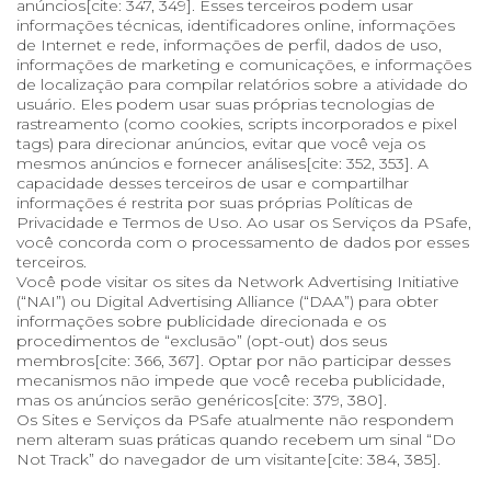
anúncios[cite: 347, 349]. Esses terceiros podem usar
informações técnicas, identificadores online, informações
de Internet e rede, informações de perfil, dados de uso,
informações de marketing e comunicações, e informações
de localização para compilar relatórios sobre a atividade do
usuário. Eles podem usar suas próprias tecnologias de
rastreamento (como cookies, scripts incorporados e pixel
tags) para direcionar anúncios, evitar que você veja os
mesmos anúncios e fornecer análises[cite: 352, 353]. A
capacidade desses terceiros de usar e compartilhar
informações é restrita por suas próprias Políticas de
Privacidade e Termos de Uso. Ao usar os Serviços da PSafe,
você concorda com o processamento de dados por esses
terceiros.
Você pode visitar os sites da Network Advertising Initiative
(“NAI”) ou Digital Advertising Alliance (“DAA”) para obter
informações sobre publicidade direcionada e os
procedimentos de “exclusão” (opt-out) dos seus
membros[cite: 366, 367]. Optar por não participar desses
mecanismos não impede que você receba publicidade,
mas os anúncios serão genéricos[cite: 379, 380].
Os Sites e Serviços da PSafe atualmente não respondem
nem alteram suas práticas quando recebem um sinal “Do
Not Track” do navegador de um visitante[cite: 384, 385].