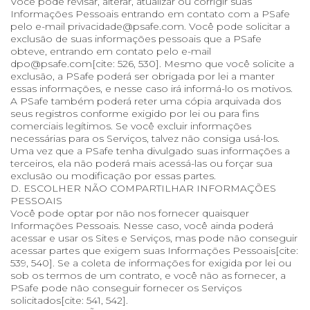
Você pode revisar, alterar, atualizar ou corrigir suas
Informações Pessoais entrando em contato com a PSafe
pelo e-mail privacidade@psafe.com. Você pode solicitar a
exclusão de suas informações pessoais que a PSafe
obteve, entrando em contato pelo e-mail
dpo@psafe.com[cite: 526, 530]. Mesmo que você solicite a
exclusão, a PSafe poderá ser obrigada por lei a manter
essas informações, e nesse caso irá informá-lo os motivos.
A PSafe também poderá reter uma cópia arquivada dos
seus registros conforme exigido por lei ou para fins
comerciais legítimos. Se você excluir informações
necessárias para os Serviços, talvez não consiga usá-los.
Uma vez que a PSafe tenha divulgado suas informações a
terceiros, ela não poderá mais acessá-las ou forçar sua
exclusão ou modificação por essas partes.
D. ESCOLHER NÃO COMPARTILHAR INFORMAÇÕES
PESSOAIS
Você pode optar por não nos fornecer quaisquer
Informações Pessoais. Nesse caso, você ainda poderá
acessar e usar os Sites e Serviços, mas pode não conseguir
acessar partes que exigem suas Informações Pessoais[cite:
539, 540]. Se a coleta de informações for exigida por lei ou
sob os termos de um contrato, e você não as fornecer, a
PSafe pode não conseguir fornecer os Serviços
solicitados[cite: 541, 542].