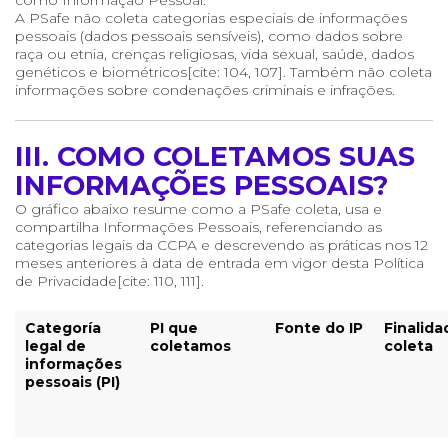
como Informação Pessoal.
A PSafe não coleta categorias especiais de informações
pessoais (dados pessoais sensíveis), como dados sobre
raça ou etnia, crenças religiosas, vida sexual, saúde, dados
genéticos e biométricos[cite: 104, 107]. Também não coleta
informações sobre condenações criminais e infrações.
III. COMO COLETAMOS SUAS
INFORMAÇÕES PESSOAIS?
O gráfico abaixo resume como a PSafe coleta, usa e
compartilha Informações Pessoais, referenciando as
categorias legais da CCPA e descrevendo as práticas nos 12
meses anteriores à data de entrada em vigor desta Política
de Privacidade[cite: 110, 111].
Categoría
PI que
Fonte do IP
Finalida
legal de
coletamos
coleta
informações
pessoais (PI)