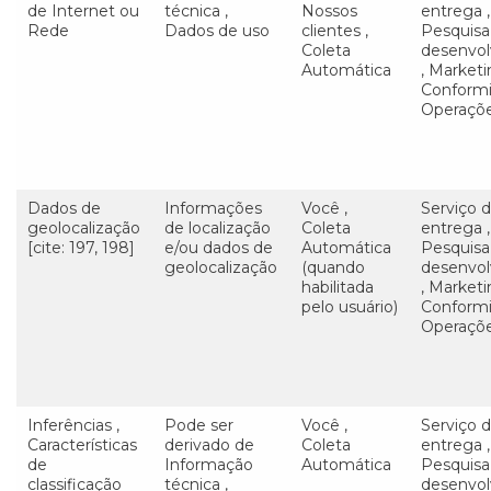
de Internet ou
técnica ,
Nossos
entrega ,
Rede
Dados de uso
clientes ,
Pesquisa
Coleta
desenvo
Automática
, Marketi
Conform
Operaçõ
Dados de
Informações
Você ,
Serviço 
geolocalização
de localização
Coleta
entrega ,
[cite: 197, 198]
e/ou dados de
Automática
Pesquisa
geolocalização
(quando
desenvo
habilitada
, Marketi
pelo usuário)
Conform
Operaçõ
Inferências ,
Pode ser
Você ,
Serviço 
Características
derivado de
Coleta
entrega ,
de
Informação
Automática
Pesquisa
classificação
técnica ,
desenvo