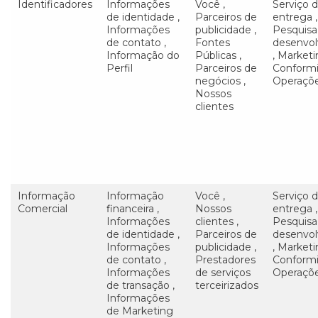
Identificadores
Informações
Você ,
Serviço 
de identidade ,
Parceiros de
entrega ,
Informações
publicidade ,
Pesquisa
de contato ,
Fontes
desenvo
Informação do
Públicas ,
, Marketi
Perfil
Parceiros de
Conform
negócios ,
Operaçõ
Nossos
clientes
Informação
Informação
Você ,
Serviço 
Comercial
financeira ,
Nossos
entrega ,
Informações
clientes ,
Pesquisa
de identidade ,
Parceiros de
desenvo
Informações
publicidade ,
, Marketi
de contato ,
Prestadores
Conform
Informações
de serviços
Operaçõ
de transação ,
terceirizados
Informações
de Marketing