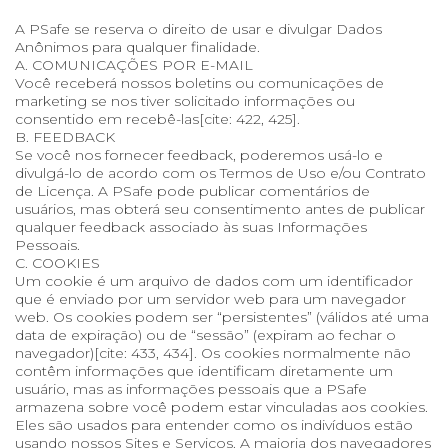
A PSafe se reserva o direito de usar e divulgar Dados
Anônimos para qualquer finalidade.
A. COMUNICAÇÕES POR E-MAIL
Você receberá nossos boletins ou comunicações de
marketing se nos tiver solicitado informações ou
consentido em recebê-las[cite: 422, 425].
B. FEEDBACK
Se você nos fornecer feedback, poderemos usá-lo e
divulgá-lo de acordo com os Termos de Uso e/ou Contrato
de Licença. A PSafe pode publicar comentários de
usuários, mas obterá seu consentimento antes de publicar
qualquer feedback associado às suas Informações
Pessoais.
C. COOKIES
Um cookie é um arquivo de dados com um identificador
que é enviado por um servidor web para um navegador
web. Os cookies podem ser “persistentes” (válidos até uma
data de expiração) ou de “sessão” (expiram ao fechar o
navegador)[cite: 433, 434]. Os cookies normalmente não
contêm informações que identificam diretamente um
usuário, mas as informações pessoais que a PSafe
armazena sobre você podem estar vinculadas aos cookies.
Eles são usados para entender como os indivíduos estão
usando nossos Sites e Serviços. A maioria dos navegadores