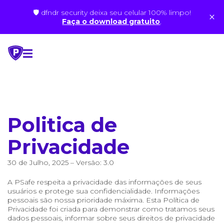
🛡 dfndr security deixa seu celular 100% limpo!
×
Faça o download gratuito
.
Skip
to
content
Politica de
Privacidade
30 de Julho, 2025 – Versão: 3.0
A PSafe respeita a privacidade das informações de seus
usuários e protege sua confidencialidade. Informações
pessoais são nossa prioridade máxima. Esta Política de
Privacidade foi criada para demonstrar como tratamos seus
dados pessoais, informar sobre seus direitos de privacidade