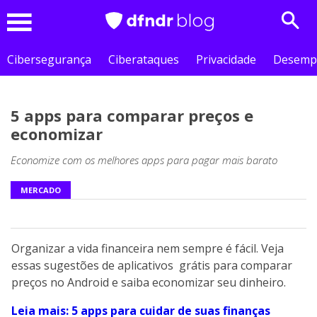
Sear
Menu
Cibersegurança
Ciberataques
Privacidade
Desemp
5 apps para comparar preços e
economizar
Economize com os melhores apps para pagar mais barato
MERCADO
Organizar a vida financeira nem sempre é fácil. Veja
essas sugestões de aplicativos grátis para comparar
preços no Android e saiba economizar seu dinheiro.
Leia mais: 5 apps para cuidar de suas finanças