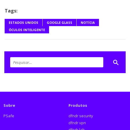
Tags:
ESTADOS UNIDOS
GOOGLE GLASS
NOTÍCIA
ÓCULOS INTELIGENTE
Sobre
Produtos
PSafe
dfndr security
dfndr vpn
dfndr lab