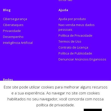
Blog
Ajuda
Cibersegurança
Ajuda por produto
Ciberataques
Nao venda meus dados
pessoais
Privacidade
Política de Privacidade
Desempenho
Termos de Uso
Inteligência Artificial
Contrato de Licença
Política de Publicidade
Denunciar Anúncios Enganosos
Redes
Este site pode utilizar cookies para melhorar alguns recursos
Siga a PSafe:
e a sua experiência. Ao navegar no site com cookies
habilitados no seu navegador, você concorda com nossa
Facebook
Twitter
RSS
Youtube
LinkedIn
política de privacidade.
Español
English