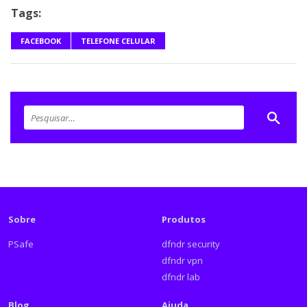
Tags:
FACEBOOK
TELEFONE CELULAR
Sobre
Produtos
PSafe
dfndr security
dfndr vpn
dfndr lab
Blog
Ajuda