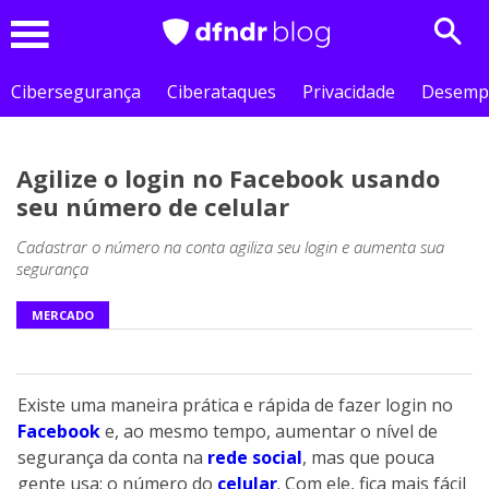
Sear
Menu
Cibersegurança
Ciberataques
Privacidade
Desemp
Agilize o login no Facebook usando
seu número de celular
Cadastrar o número na conta agiliza seu login e aumenta sua
segurança
MERCADO
Existe uma maneira prática e rápida de fazer
login
no
Facebook
e, ao mesmo tempo, aumentar o nível de
segurança da conta na
rede social
, mas que pouca
gente usa: o número do
celular
. Com ele, fica mais fácil