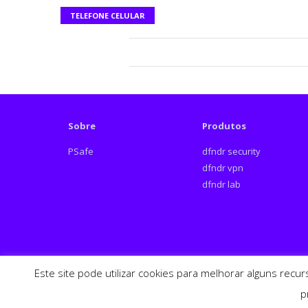
TELEFONE CELULAR
Sobre
Produtos
PSafe
dfndr security
dfndr vpn
dfndr lab
Este site pode utilizar cookies para melhorar alguns recu
Español
English
p