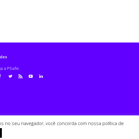
des
ga a PSafe:
cebook
Twitter
RSS
Youtube
LinkedIn
ados no seu navegador, você concorda com nossa política de
PSafe © 2026