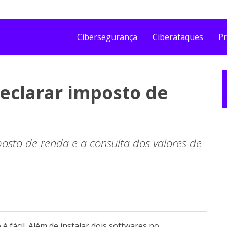
Cibersegurança
Ciberataques
Pr
declarar imposto de
posto de renda e a consulta dos valores de
 fácil. Além de instalar dois softwares no