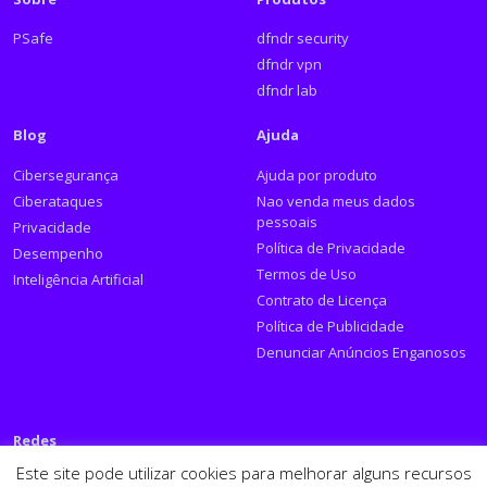
PSafe
dfndr security
dfndr vpn
dfndr lab
Blog
Ajuda
Cibersegurança
Ajuda por produto
Ciberataques
Nao venda meus dados
pessoais
Privacidade
Política de Privacidade
Desempenho
Termos de Uso
Inteligência Artificial
Contrato de Licença
Política de Publicidade
Denunciar Anúncios Enganosos
Redes
Este site pode utilizar cookies para melhorar alguns recursos
Siga a PSafe: