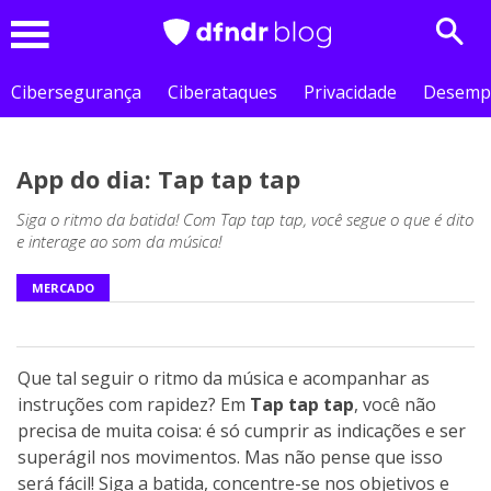
Sear
Menu
Cibersegurança
Ciberataques
Privacidade
Desemp
App do dia: Tap tap tap
Siga o ritmo da batida! Com Tap tap tap, você segue o que é dito
e interage ao som da música!
MERCADO
Que tal seguir o ritmo da música e acompanhar as
instruções com rapidez? Em
Tap tap tap
, você não
precisa de muita coisa: é só cumprir as indicações e ser
superágil nos movimentos. Mas não pense que isso
será fácil! Siga a batida, concentre-se nos objetivos e