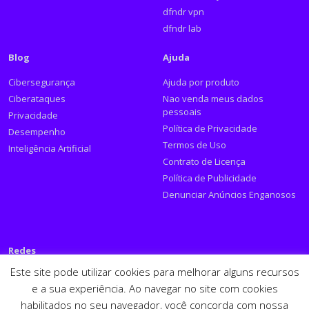
dfndr vpn
dfndr lab
Blog
Ajuda
Cibersegurança
Ajuda por produto
Ciberataques
Nao venda meus dados
pessoais
Privacidade
Política de Privacidade
Desempenho
Termos de Uso
Inteligência Artificial
Contrato de Licença
Política de Publicidade
Denunciar Anúncios Enganosos
Redes
Este site pode utilizar cookies para melhorar alguns recursos
Siga a PSafe:
e a sua experiência. Ao navegar no site com cookies
habilitados no seu navegador, você concorda com nossa