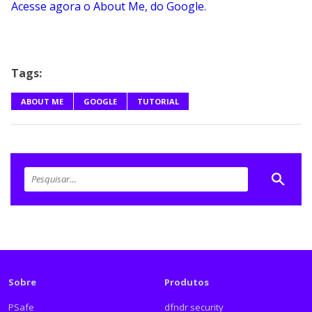
Acesse agora o About Me, do Google.
Tags:
ABOUT ME
GOOGLE
TUTORIAL
Sobre
Produtos
PSafe
dfndr security