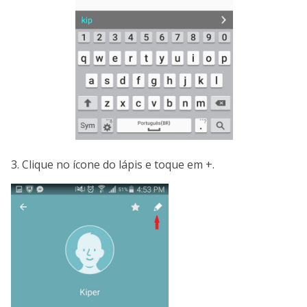
3. Clique no ícone do lápis e toque em +.