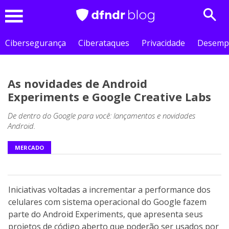
Sear
Menu
Cibersegurança
Ciberataques
Privacidade
Desemp
As novidades de Android
Experiments e Google Creative Labs
De dentro do Google para você: lançamentos e novidades
Android.
MERCADO
Iniciativas voltadas a incrementar a performance dos
celulares com sistema operacional do Google fazem
parte do Android Experiments, que apresenta seus
projetos de código aberto que poderão ser usados por