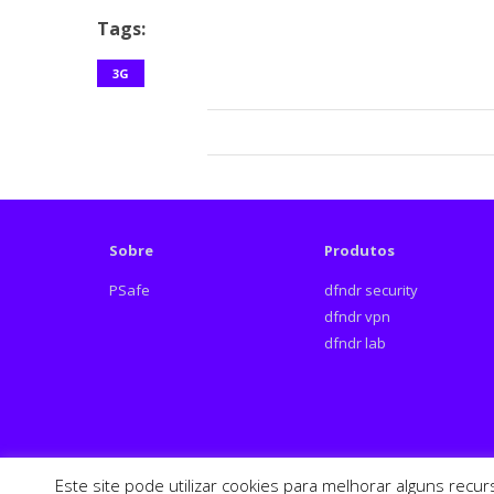
Tags:
3G
Sobre
Produtos
PSafe
dfndr security
dfndr vpn
dfndr lab
Este site pode utilizar cookies para melhorar alguns recu