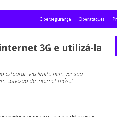
Cibersegurança
Ciberataques
Pr
ternet 3G e utilizá-la
 estourar seu limite nem ver sua
sem conexão de internet móvel
 consumidores precisam se virar para lidar com as