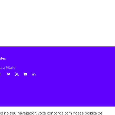
des
ga a PSafe:
cebook
Twitter
RSS
Youtube
LinkedIn
ados no seu navegador, você concorda com nossa política de