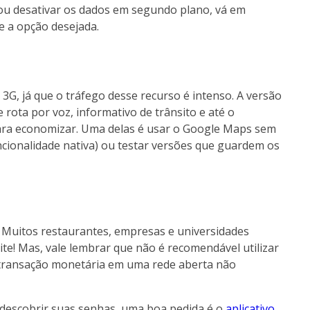
r ou desativar os dados em segundo plano, vá em
e a opção desejada.
3G, já que o tráfego desse recurso é intenso. A versão
ota por voz, informativo de trânsito e até o
ara economizar. Uma delas é usar o Google Maps sem
ncionalidade nativa) ou testar versões que guardem os
 Muitos restaurantes, empresas e universidades
ite! Mas, vale lembrar que não é recomendável utilizar
e transação monetária em uma rede aberta não
 descobrir suas senhas, uma boa pedida é o
aplicativo