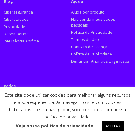
Blog
Ajuda
Cibersegurança
Ajuda por produto
Ciberataques
Nao venda meus dados
pessoais
Privacidade
Política de Privacidade
Desempenho
Termos de Uso
Inteligência Artificial
Contrato de Licença
Política de Publicidade
Denunciar Anúncios Enganosos
Redes
Este site pode utilizar cookies para melhorar alguns recursos
Siga a PSafe:
e a sua experiência. Ao navegar no site com cookies
habilitados no seu navegador, você concorda com nossa
Facebook
Twitter
RSS
Youtube
LinkedIn
política de privacidade.
Español
English
Veja nossa política de privacidade.
ACEITAR
PSafe © 2026