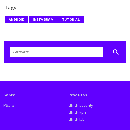
Tags:
ANDROID
INSTAGRAM
TUTORIAL
Sobre
Produtos
PSafe
dfndr security
dfndr vpn
dfndr lab