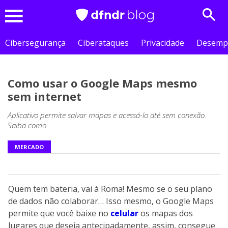
Sear
Menu
Cibersegurança
Ciberataques
Privacidade
Desemp
Como usar o Google Maps mesmo
sem internet
Aplicativo permite salvar mapas e acessá-lo até sem conexão.
Saiba como
MERCADO
Quem tem bateria, vai à Roma! Mesmo se o seu plano
de dados não colaborar… Isso mesmo, o Google Maps
permite que você baixe no
celular
os mapas dos
lugares que deseja antecipadamente, assim, consegue