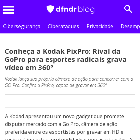
Sear
Menu
Cibersegurança
Ciberataques
Privacidade
Desemp
Conheça a Kodak PixPro: Rival da
GoPro para esportes radicais grava
vídeo em 360º
Kodak lança sua própria câmera de ação para concorrer com a
GO Pro. Confira a PixPro, capaz de gravar em 360º
A Kodad apresentou um novo gadget que promete
disputar mercado com a Go Pro, câmera de ação
preferida entre os esportistas por gravar em HD e
resistir à impactos, profundidade e outras situações. A