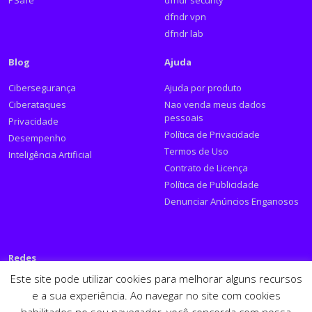
PSafe
dfndr security
dfndr vpn
dfndr lab
Blog
Ajuda
Cibersegurança
Ajuda por produto
Ciberataques
Nao venda meus dados
pessoais
Privacidade
Política de Privacidade
Desempenho
Termos de Uso
Inteligência Artificial
Contrato de Licença
Política de Publicidade
Denunciar Anúncios Enganosos
Redes
Este site pode utilizar cookies para melhorar alguns recursos
Siga a PSafe:
e a sua experiência. Ao navegar no site com cookies