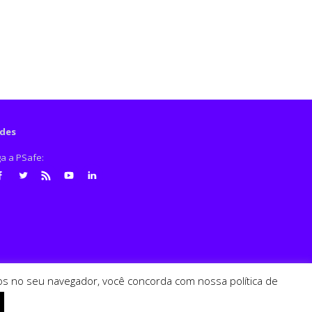
des
ga a PSafe:
cebook
Twitter
RSS
Youtube
LinkedIn
ados no seu navegador, você concorda com nossa política de
PSafe © 2026