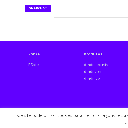
SNAPCHAT
Sobre
Produtos
PSafe
dfndr security
dfndr vpn
dfndr lab
Este site pode utilizar cookies para melhorar alguns recu
Español
English
p