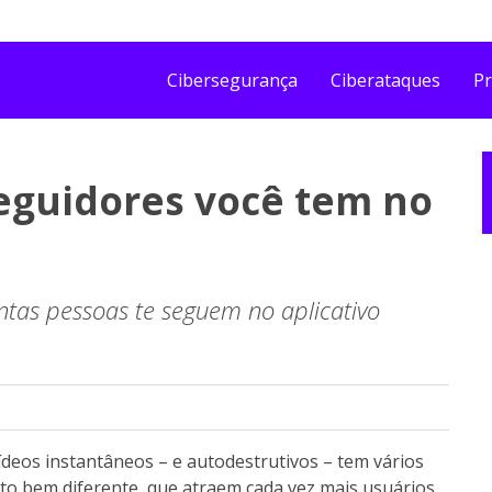
Cibersegurança
Ciberataques
Pr
eguidores você tem no
ntas pessoas te seguem no aplicativo
ídeos instantâneos – e autodestrutivos – tem vários
to bem diferente, que atraem cada vez mais usuários.