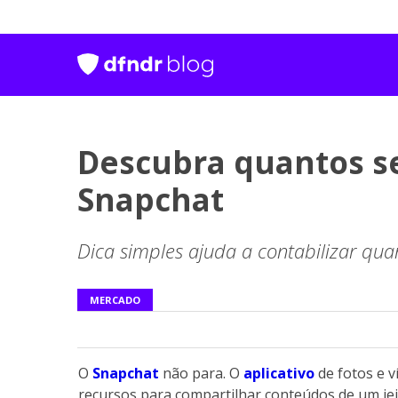
Descubra quantos s
Snapchat
Dica simples ajuda a contabilizar qua
MERCADO
O
Snapchat
não para. O
aplicativo
de fotos e v
recursos para compartilhar conteúdos de um jei