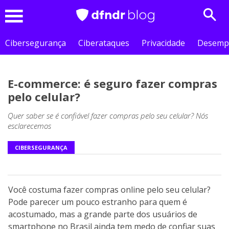
Sear
Menu
Cibersegurança
Ciberataques
Privacidade
Desemp
E-commerce: é seguro fazer compras
pelo celular?
Quer saber se é confiável fazer compras pelo seu celular? Nós
esclarecemos
CIBERSEGURANÇA
Você costuma fazer compras online pelo seu celular?
Pode parecer um pouco estranho para quem é
acostumado, mas a grande parte dos usuários de
smartphone no Brasil ainda tem medo de confiar suas