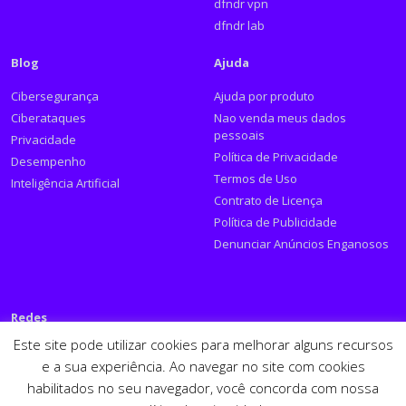
dfndr vpn
dfndr lab
Blog
Ajuda
Cibersegurança
Ajuda por produto
Ciberataques
Nao venda meus dados
pessoais
Privacidade
Política de Privacidade
Desempenho
Termos de Uso
Inteligência Artificial
Contrato de Licença
Política de Publicidade
Denunciar Anúncios Enganosos
Redes
Este site pode utilizar cookies para melhorar alguns recursos
Siga a PSafe:
e a sua experiência. Ao navegar no site com cookies
habilitados no seu navegador, você concorda com nossa
Facebook
Twitter
RSS
Youtube
LinkedIn