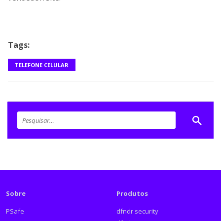
Tags:
TELEFONE CELULAR
Sobre
Produtos
PSafe
dfndr security