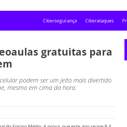
Cibersegurança
Ciberataques
Pr
eoaulas gratuitas para
nem
 celular podem ser um jeito mais divertido
ame, mesmo em cima da hora.
al do Ensino Médio. A prova, que este ano reúne 8,4