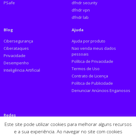
PSafe
dfndr security
dfndr vpn
dfndr lab
Blog
Ajuda
Cibersegurança
Ajuda por produto
Ciberataques
Nao venda meus dados
pessoais
Privacidade
Política de Privacidade
Desempenho
Termos de Uso
Inteligência Artificial
Contrato de Licença
Política de Publicidade
Denunciar Anúncios Enganosos
Redes
Este site pode utilizar cookies para melhorar alguns recursos
Siga a PSafe:
e a sua experiência. Ao navegar no site com cookies