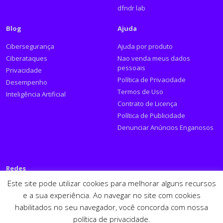
dfndr lab
Blog
Ajuda
Cibersegurança
Ajuda por produto
Ciberataques
Nao venda meus dados
pessoais
Privacidade
Política de Privacidade
Desempenho
Termos de Uso
Inteligência Artificial
Contrato de Licença
Política de Publicidade
Denunciar Anúncios Enganosos
Redes
Este site pode utilizar cookies para melhorar alguns recursos
Siga a PSafe:
e a sua experiência. Ao navegar no site com cookies
habilitados no seu navegador, você concorda com nossa
Facebook
Twitter
RSS
Youtube
LinkedIn
política de privacidade.