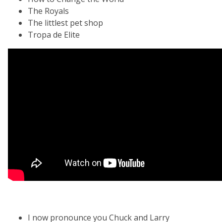
The Royals
The littlest pet shop
Tropa de Elite
I now pronounce you Chuck and Larry