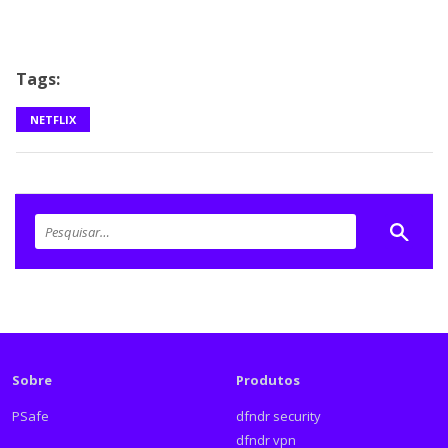
Tags:
NETFLIX
Sobre
Produtos
PSafe
dfndr security
dfndr vpn