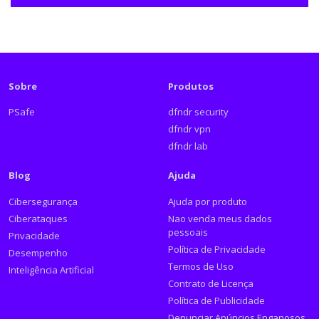
Sobre
Produtos
PSafe
dfndr security
dfndr vpn
dfndr lab
Blog
Ajuda
Cibersegurança
Ajuda por produto
Ciberataques
Nao venda meus dados
pessoais
Privacidade
Política de Privacidade
Desempenho
Termos de Uso
Inteligência Artificial
Contrato de Licença
Política de Publicidade
Denunciar Anúncios Enganosos