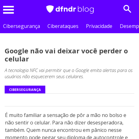
Sear
Menu
Cibersegurança
Ciberataques
Privacidade
Desemp
Google não vai deixar você perder o
celular
A tecnologia NFC vai permitir que o Google emita alertas para os
usuários não esquecerem seus celulares.
CIBERSEGURANÇA
É muito familiar a sensação de pôr a mão no bolso e
não sentir o celular. Para não dizer desesperadora,
também. Quem nunca encontrou em pânico nesse
momento pode pegar seu diploma de autocontrole e