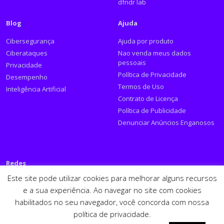
dfndr lab
Blog
Ajuda
Cibersegurança
Ajuda por produto
Ciberataques
Nao venda meus dados
pessoais
Privacidade
Política de Privacidade
Desempenho
Termos de Uso
Inteligência Artificial
Contrato de Licença
Política de Publicidade
Denunciar Anúncios Enganosos
Redes
Este site pode utilizar cookies para melhorar alguns recursos
Siga a PSafe:
e a sua experiência. Ao navegar no site com cookies
habilitados no seu navegador, você concorda com nossa
Facebook
Twitter
RSS
Youtube
LinkedIn
política de privacidade.
Español
English