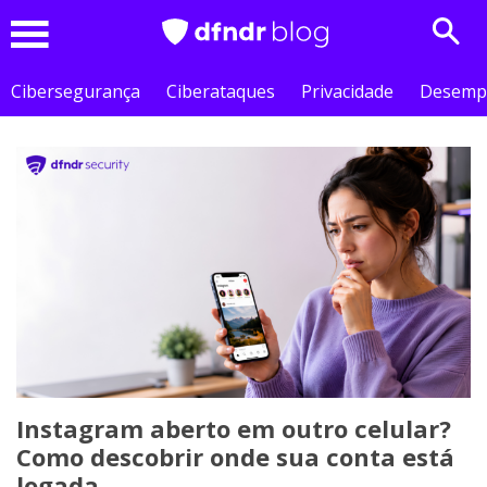
Sear
Menu
Cibersegurança
Ciberataques
Privacidade
Desemp
Instagram aberto em outro celular?
Como descobrir onde sua conta está
logada