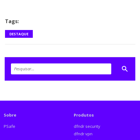
Tags:
DESTAQUE
Sobre
Produtos
PSafe
dfndr security
dfndr vpn