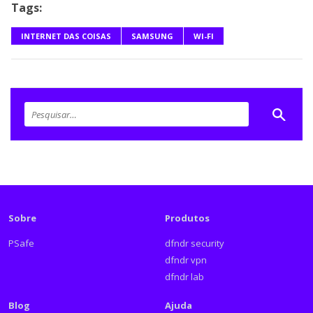
Tags:
INTERNET DAS COISAS
SAMSUNG
WI-FI
Sobre
Produtos
PSafe
dfndr security
dfndr vpn
dfndr lab
Blog
Ajuda