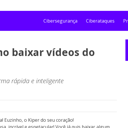
Cibersegurança
Ciberataques
Pr
o baixar vídeos do
ma rápida e inteligente
 Euzinho, o Kiper do seu coração!
a, incrível e espetacular! Você já quis baixar algum