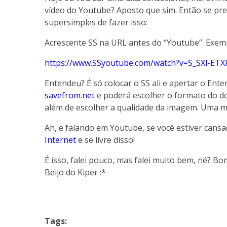
vídeo do Youtube? Aposto que sim. Então se pr
supersimples de fazer isso:
Acrescente SS na URL antes do “Youtube”. Exem
https://www.SSyoutube.com/watch?v=S_SXl-ETX
Entendeu? É só colocar o SS ali e apertar o Ente
savefrom.net
e poderá escolher o formato do do
além de escolher a qualidade da imagem. Uma m
Ah, e falando em Youtube, se você estiver cansa
Internet
e se livre disso!
É isso, falei pouco, mas falei muito bem, né? B
Beijo do Kiper :*
Tags: