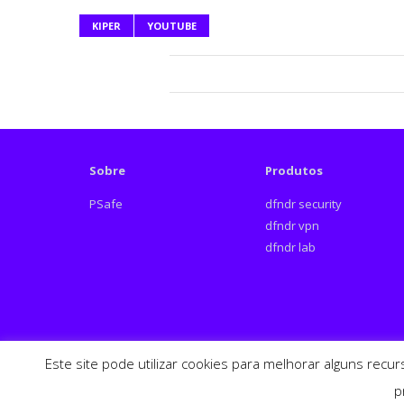
KIPER
YOUTUBE
Sobre
Produtos
PSafe
dfndr security
dfndr vpn
dfndr lab
Este site pode utilizar cookies para melhorar alguns recu
Español
English
p