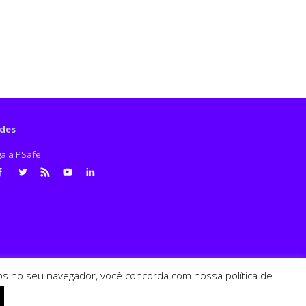
des
ga a PSafe:
cebook
Twitter
RSS
Youtube
LinkedIn
ados no seu navegador, você concorda com nossa política de
PSafe © 2026