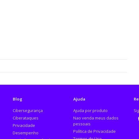
Blog
Ajuda
Re
Cibersegurança
Ajuda por produto
Si
Ciberataques
Nao venda meus dados
pessoais
Privacidade
Fa
Política de Privacidade
Desempenho
Termos de Uso