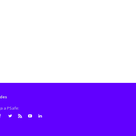
des
ga a PSafe:
cebook
Twitter
RSS
Youtube
LinkedIn