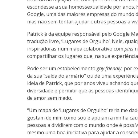
escondesse a sua homossexualidade por anos. H
Google, uma das maiores empresas do mundo digi
mas não sem tentar ajudar outras pessoas a vi
Patrick é da equipe responsável pelo Google Maps
tradução livre, ‘Lugares de Orgulho’. Nele, qual
inspiradoras num mapa colaborativo com
pins
n
compartilhar os lugares que, na sua experiênc
Pode ser um estabelecimento
gay friendly
, por e
da sua “saída do armário” ou de uma experiênci
ideia de Patrick, que por anos viveu achando qu
diversidade e permitir que as pessoas identifiq
de amor sem medo.
“Um mapa de ‘Lugares de Orgulho’ teria me dad
gostam de mim como sou e apoiam a minha causa,
pessoas a dividirem com o mundo onde é possív
mesmo uma boa iniciativa para ajudar a conscie