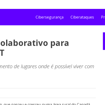
Cibersegurança
Ciberataques
Pr
olaborativo para
T
mento de lugares onde é possível viver com
n, que nasceu e cresceu numa área rural do Canadá,