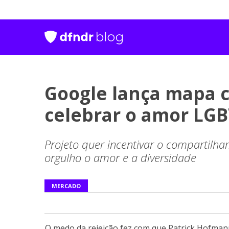
Google lança mapa c
celebrar o amor LGB
Projeto quer incentivar o compartilha
orgulho o amor e a diversidade
MERCADO
O medo da rejeição fez com que Patrick Hofman