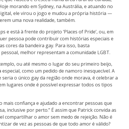
oje morando em Sydney, na Austrália, e atuando no
tal, ele virou o jogo e mudou a própria história —
verem uma nova realidade, também.
 e está à frente do projeto ‘Places of Pride’, ou, em
quer pessoa pode contribuir com histórias especiais e
as cores da bandeira gay. Para isso, basta
ia pessoal, melhor representam a comunidade LGBT.
xemplo, ou até mesmo o lugar do seu primeiro beijo,
a especial, como um pedido de namoro inesquecível. A
e seria o único gay da região onde morava, é celebrar a
uem lugares onde é possível expressar todos os tipos
o mais confiança e ajudado a encontrar pessoas que
 inclusive por perto.” É assim que Patrick convida as
el compartilhar o amor sem medo de rejeição. Não é
ntizar de vez as pessoas de que todo amor é válido?