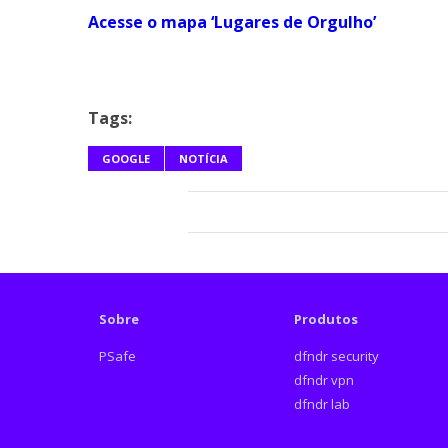
Acesse o mapa ‘Lugares de Orgulho’
Tags:
GOOGLE
NOTÍCIA
Sobre
Produtos
PSafe
dfndr security
dfndr vpn
dfndr lab