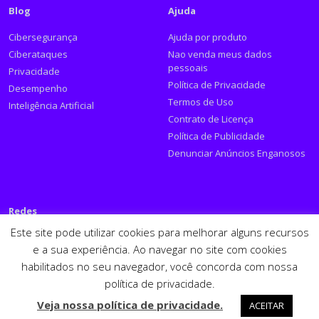
Blog
Ajuda
Cibersegurança
Ajuda por produto
Ciberataques
Nao venda meus dados
pessoais
Privacidade
Política de Privacidade
Desempenho
Termos de Uso
Inteligência Artificial
Contrato de Licença
Política de Publicidade
Denunciar Anúncios Enganosos
Redes
Este site pode utilizar cookies para melhorar alguns recursos
Siga a PSafe:
e a sua experiência. Ao navegar no site com cookies
habilitados no seu navegador, você concorda com nossa
Facebook
Twitter
RSS
Youtube
LinkedIn
política de privacidade.
Español
English
Veja nossa política de privacidade.
ACEITAR
PSafe © 2026