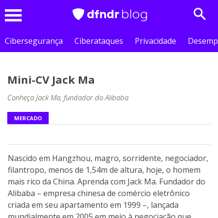
Sear
Menu
Cibersegurança
Ciberataques
Privacidade
Desemp
Mini-CV Jack Ma
Conheça Jack Ma, fundador do Alibaba
MERCADO
Nascido em Hangzhou, magro, sorridente, negociador,
filantropo, menos de 1,54m de altura, hoje, o homem
mais rico da China. Aprenda com Jack Ma. Fundador do
Alibaba – empresa chinesa de comércio eletrônico
criada em seu apartamento em 1999 –, lançada
mundialmente em 2005 em meio à negociação que