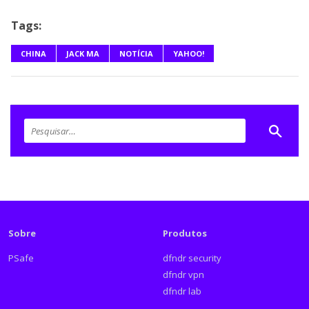
Tags:
CHINA
JACK MA
NOTÍCIA
YAHOO!
Sobre
Produtos
PSafe
dfndr security
dfndr vpn
dfndr lab