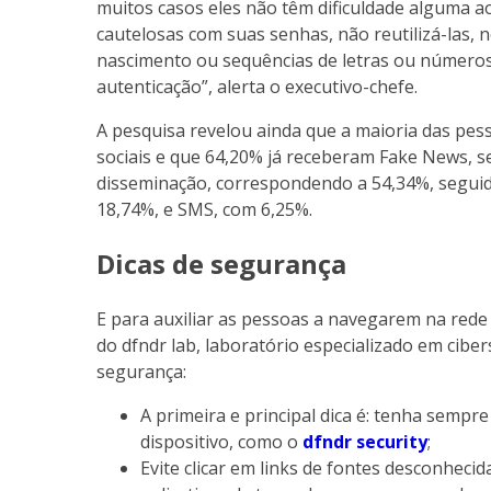
muitos casos eles não têm dificuldade alguma a
cautelosas com suas senhas, não reutilizá-las, 
nascimento ou sequências de letras ou números
autenticação”, alerta o executivo-chefe.
A pesquisa revelou ainda que a maioria das pes
sociais e que 64,20% já receberam Fake News, se
disseminação, correspondendo a 54,34%, seguida
18,74%, e SMS, com 6,25%.
Dicas de segurança
E para auxiliar as pessoas a navegarem na rede
do dfndr lab, laboratório especializado em cibe
segurança:
A primeira e principal dica é: tenha semp
dispositivo, como o
dfndr security
;
Evite clicar em links de fontes desconheci