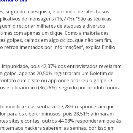
, segundo a pesquisa, é por meio de sites falsos
aplicativos de mensagens (16,77%). “São as técnicas
guem direcionar milhares de ataques a diversos
timas com apenas um clique. Como a maioria das
s golpes, caímos em algo cíclico, que não tem fim,
o retroalimentados por informações”, explica Emilio
e impunidade, pois 42,37% dos entrevistados revelaram
m golpe, apenas 20,50% registraram um Boletim de
contato com o site ou app onde ocorreu o golpe. O
ados é o financeiro (36,26%), seguido por produto nunca
te modifica suas senhas e 27,28% responderam que
ador para os cibercriminosos, pois 28,51% afirmaram
ntes sites e contas, outros 44,08% responderam que às
rmitem aos hackers saberem as senhas, por isso em