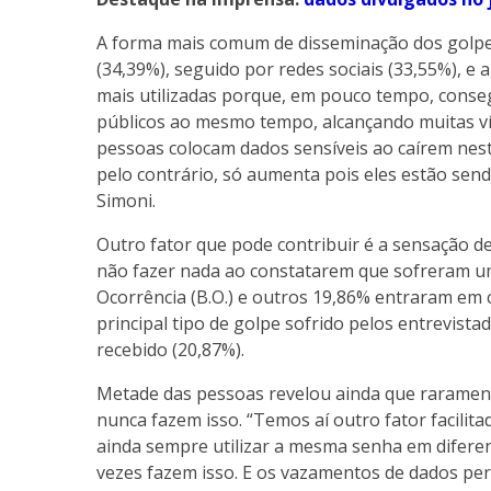
A forma mais comum de disseminação dos golpes
(34,39%), seguido por redes sociais (33,55%), e 
mais utilizadas porque, em pouco tempo, conse
públicos ao mesmo tempo, alcançando muitas ví
pessoas colocam dados sensíveis ao caírem neste
pelo contrário, só aumenta pois eles estão send
Simoni.
Outro fator que pode contribuir é a sensação d
não fazer nada ao constatarem que sofreram u
Ocorrência (B.O.) e outros 19,86% entraram em 
principal tipo de golpe sofrido pelos entrevist
recebido (20,87%).
Metade das pessoas revelou ainda que raramen
nunca fazem isso. “Temos aí outro fator facilit
ainda sempre utilizar a mesma senha em difere
vezes fazem isso. E os vazamentos de dados pe