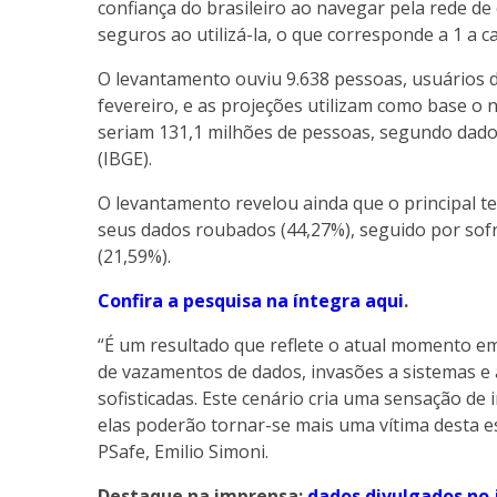
confiança do brasileiro ao navegar pela rede d
seguros ao utilizá-la, o que corresponde a 1 a ca
O levantamento ouviu 9.638 pessoas, usuários d
fevereiro, e as projeções utilizam como base o
seriam 131,1 milhões de pessoas, segundo dados 
(IBGE).
O levantamento revelou ainda que o principal t
seus dados roubados (44,27%), seguido por sofre
(21,59%).
Confira a pesquisa na íntegra aqui
.
“É um resultado que reflete o atual momento e
de vazamentos de dados, invasões a sistemas e 
sofisticadas. Este cenário cria uma sensação d
elas poderão tornar-se mais uma vítima desta es
PSafe, Emilio Simoni.
Destaque na imprensa:
dados divulgados no 