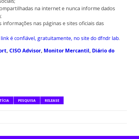
ociais;
compartilhadas na internet e nunca informe dados
;
informações nas páginas e sites oficiais das
link é confiável, gratuitamente, no site do dfndr lab
.
ort
,
CISO Advisor
,
Monitor Mercantil
,
Diário do
TÍCIA
PESQUISA
RELEASE