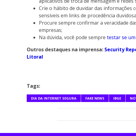
aplicativos de troca de mensagem e redes s
Crie o hábito de duvidar das informações 
sensíveis em links de procedência duvidosa
Procure sempre confirmar a veracidade das 
empresas;
Na dúvida, você pode sempre
testar se um 
Outros destaques na imprensa:
Security Rep
Litoral
Tags:
DIA DA INTERNET SEGURA
FAKE NEWS
IBGE
NO