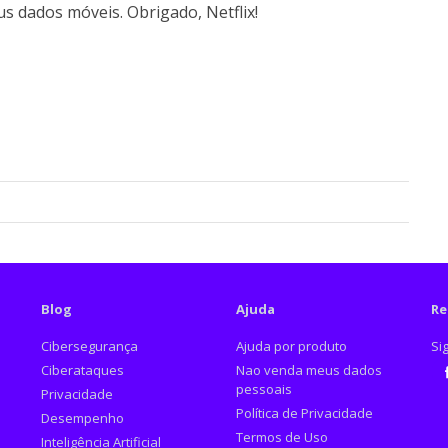
us dados móveis. Obrigado, Netflix!
Blog
Ajuda
Re
Cibersegurança
Ajuda por produto
Si
Ciberataques
Nao venda meus dados
pessoais
Privacidade
Fa
Política de Privacidade
Desempenho
Termos de Uso
Inteligência Artificial