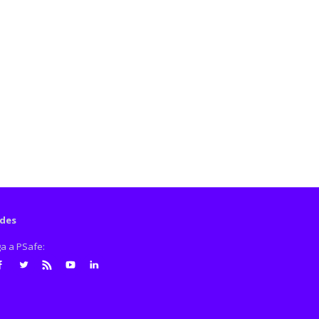
des
ga a PSafe:
cebook
Twitter
RSS
Youtube
LinkedIn