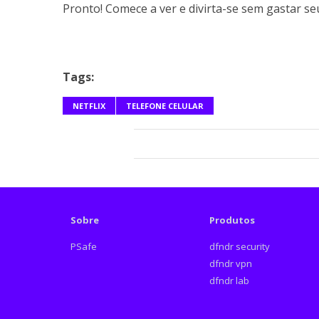
Pronto! Comece a ver e divirta-se sem gastar se
Tags:
NETFLIX
TELEFONE CELULAR
Sobre
Produtos
PSafe
dfndr security
dfndr vpn
dfndr lab