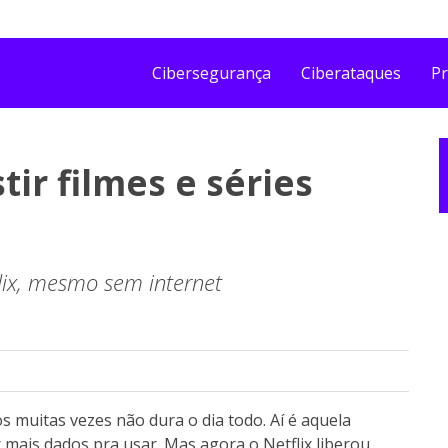
Cibersegurança
Ciberataques
Pr
tir filmes e séries
lix, mesmo sem internet
 muitas vezes não dura o dia todo. Aí é aquela
 mais dados pra usar. Mas agora o Netflix liberou