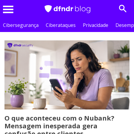
Sear
Menu
Cibersegurança
Ciberataques
Privacidade
Desemp
O que aconteceu com o Nubank?
Mensagem inesperada gera
confusão entre clientes