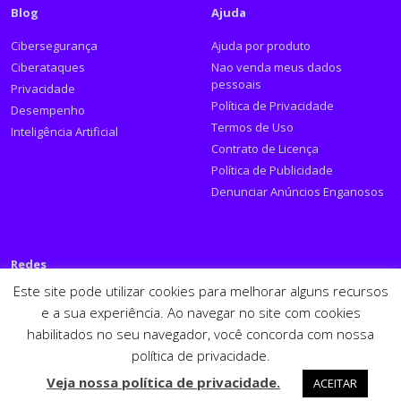
Blog
Ajuda
Cibersegurança
Ajuda por produto
Ciberataques
Nao venda meus dados
pessoais
Privacidade
Política de Privacidade
Desempenho
Termos de Uso
Inteligência Artificial
Contrato de Licença
Política de Publicidade
Denunciar Anúncios Enganosos
Redes
Este site pode utilizar cookies para melhorar alguns recursos
Siga a PSafe:
e a sua experiência. Ao navegar no site com cookies
habilitados no seu navegador, você concorda com nossa
Facebook
Twitter
RSS
Youtube
LinkedIn
política de privacidade.
Español
English
Veja nossa política de privacidade.
ACEITAR
PSafe © 2026