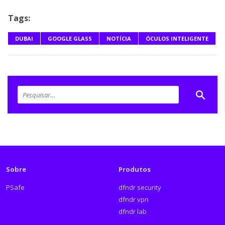
Tags:
DUBAI
GOOGLE GLASS
NOTÍCIA
ÓCULOS INTELIGENTE
Sobre
Produtos
PSafe
dfndr security
dfndr vpn
dfndr lab