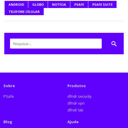
ANDROID
GLOBO
NOTÍCIA
PSAFE
PSAFE SUITE
TELEFONE CELULAR
Sobre
Produtos
PSafe
dfndr security
dfndr vpn
dfndr lab
Blog
Ajuda