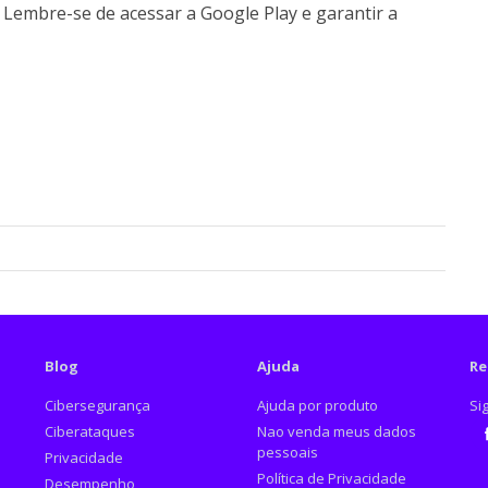
Lembre-se de acessar a Google Play e garantir a
Blog
Ajuda
Re
Cibersegurança
Ajuda por produto
Si
Ciberataques
Nao venda meus dados
pessoais
Privacidade
Fa
Política de Privacidade
Desempenho