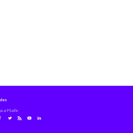
des
ga a PSafe:
cebook
Twitter
RSS
Youtube
LinkedIn