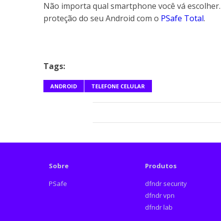
Não importa qual smartphone você vá escolher. 
proteção do seu Android com o
PSafe Total
.
Tags:
ANDROID
TELEFONE CELULAR
Sobre
Produtos
PSafe
dfndr security
dfndr vpn
dfndr lab