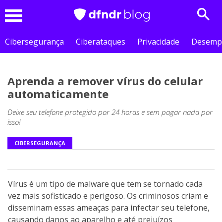
Sear
Menu
Cibersegurança
Ciberataques
Privacidade
Desemp
Aprenda a remover vírus do celular
automaticamente
Deixe seu telefone protegido por 24 horas e sem pagar nada por
isso!
CIBERSEGURANÇA
Vírus é um tipo de malware que tem se tornado cada
vez mais sofisticado e perigoso. Os criminosos criam e
disseminam essas ameaças para infectar seu telefone,
causando danos ao aparelho e até prejuízos