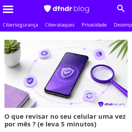
Sear
Menu
Cibersegurança
Ciberataques
Privacidade
Desemp
O que revisar no seu celular uma vez
por mês ? (e leva 5 minutos)