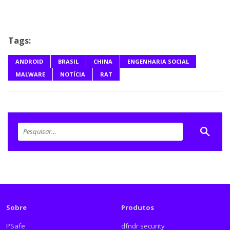
Tags:
ANDROID
BRASIL
CHINA
ENGENHARIA SOCIAL
MALWARE
NOTÍCIA
RAT
Sobre
Produtos
PSafe
dfndr security