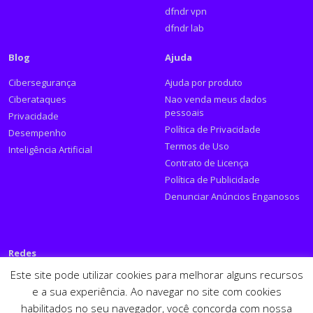
dfndr vpn
dfndr lab
Blog
Ajuda
Cibersegurança
Ajuda por produto
Ciberataques
Nao venda meus dados
pessoais
Privacidade
Política de Privacidade
Desempenho
Termos de Uso
Inteligência Artificial
Contrato de Licença
Política de Publicidade
Denunciar Anúncios Enganosos
Redes
Este site pode utilizar cookies para melhorar alguns recursos
Siga a PSafe:
e a sua experiência. Ao navegar no site com cookies
habilitados no seu navegador, você concorda com nossa