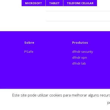
MICROSOFT
TABLET
TELEFONE CELULAR
Sobre
Produtos
PSafe
dfndr security
dfndr vpn
dfndr lab
Este site pode utilizar cookies para melhorar alguns recu
Español
English
p