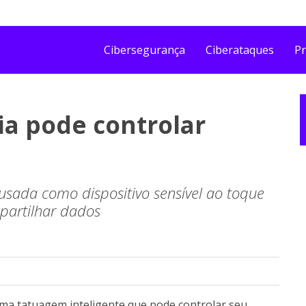
Cibersegurança
Ciberataques
Pr
a pode controlar
usada como dispositivo sensível ao toque
partilhar dados
ma tatuagem inteligente que pode controlar seu