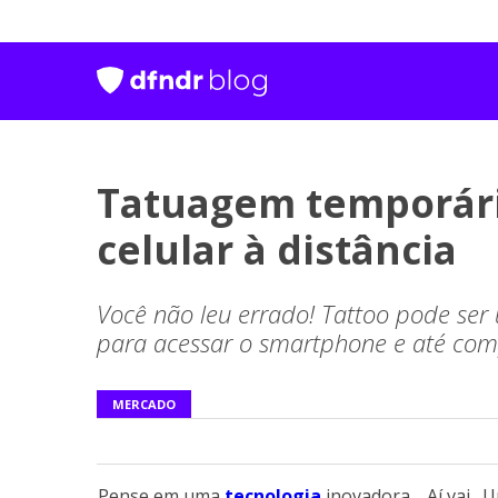
Tatuagem temporári
celular à distância
Você não leu errado! Tattoo pode ser 
para acessar o smartphone e até com
MERCADO
Pense em uma
tecnologia
inovadora… Aí vai…U