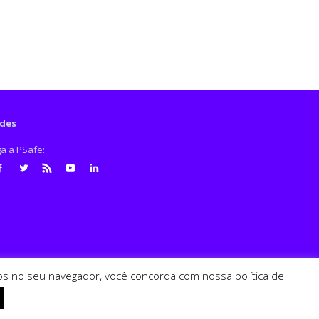
des
ga a PSafe:
cebook
Twitter
RSS
Youtube
LinkedIn
ados no seu navegador, você concorda com nossa política de
PSafe © 2026