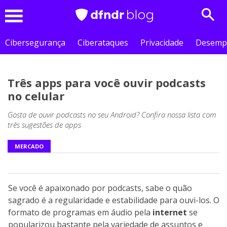
Sear
Menu
Cibersegurança
Ciberataques
Privacidade
Desemp
Três apps para você ouvir podcasts
no celular
Gosta de ouvir podcasts no seu Android? Confira nossa lista com
três sugestões de apps
MERCADO
Se você é apaixonado por podcasts, sabe o quão
sagrado é a regularidade e estabilidade para ouvi-los. O
formato de programas em áudio pela
internet
se
popularizou bastante pela variedade de assuntos e