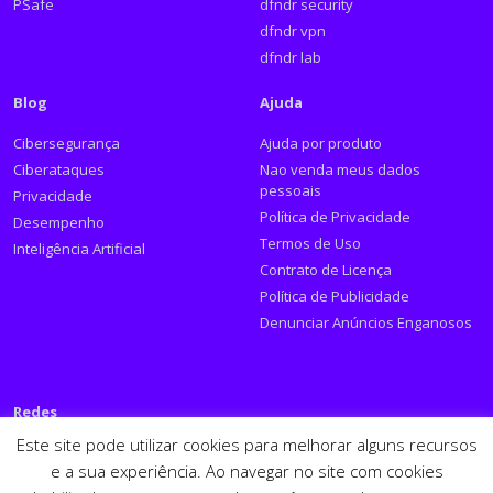
PSafe
dfndr security
dfndr vpn
dfndr lab
Blog
Ajuda
Cibersegurança
Ajuda por produto
Ciberataques
Nao venda meus dados
pessoais
Privacidade
Política de Privacidade
Desempenho
Termos de Uso
Inteligência Artificial
Contrato de Licença
Política de Publicidade
Denunciar Anúncios Enganosos
Redes
Este site pode utilizar cookies para melhorar alguns recursos
Siga a PSafe:
e a sua experiência. Ao navegar no site com cookies