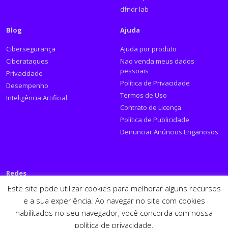
dfndr lab
Blog
Ajuda
Cibersegurança
Ajuda por produto
Ciberataques
Nao venda meus dados
pessoais
Privacidade
Política de Privacidade
Desempenho
Termos de Uso
Inteligência Artificial
Contrato de Licença
Política de Publicidade
Denunciar Anúncios Enganosos
Redes
Este site pode utilizar cookies para melhorar alguns recursos
Siga a PSafe:
e a sua experiência. Ao navegar no site com cookies
habilitados no seu navegador, você concorda com nossa
Facebook
Twitter
RSS
Youtube
LinkedIn
política de privacidade.