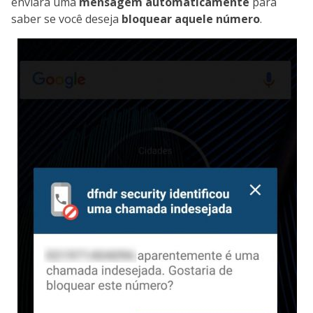
enviará uma
mensagem automaticamente
para
saber se você deseja
bloquear aquele número
.