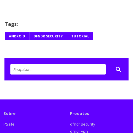
Tags:
ANDROID
DFNDR SECURITY
TUTORIAL
Sobre
Produtos
PSafe
dfndr security
dfndr vpn