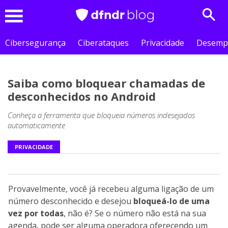
Sear
Menu
Cibersegurança
Ciberataques
Privacidade
Desemp
Saiba como bloquear chamadas de
desconhecidos no Android
Conheça a ferramenta que bloqueia números indesejados
automaticamente
PRIVACIDADE
Provavelmente, você já recebeu alguma ligação de um
número desconhecido e desejou
bloqueá-lo de uma
vez por todas
, não é? Se o número não está na sua
agenda, pode ser alguma operadora oferecendo um