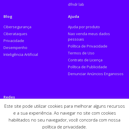
dfndr lab
Blog
Ajuda
Cibersegurança
Ajuda por produto
Ciberataques
Nao venda meus dados
pessoais
Privacidade
Política de Privacidade
Desempenho
Termos de Uso
Inteligência Artificial
Contrato de Licença
Política de Publicidade
Denunciar Anúncios Enganosos
Redes
Este site pode utilizar cookies para melhorar alguns recursos
Siga a PSafe:
e a sua experiência. Ao navegar no site com cookies
habilitados no seu navegador, você concorda com nossa
Facebook
Twitter
RSS
Youtube
LinkedIn
política de privacidade.