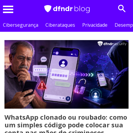
Sear
Menu
Cibersegurança
Ciberataques
Privacidade
Desemp
WhatsApp clonado ou roubado: como
um simples código pode colocar sua
conta nas mãos de criminosos