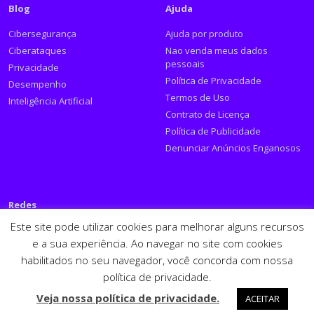
Blog
Ajuda
Cibersegurança
Ajuda por produto
Ciberataques
Nao venda meus dados
pessoais
Privacidade
Política de Privacidade
Desempenho
Termos de Uso
Inteligência Artificial
Contrato de Licença
Política de Publicidade
Denunciar Anúncios Enganosos
Redes
Este site pode utilizar cookies para melhorar alguns recursos
Siga a PSafe:
e a sua experiência. Ao navegar no site com cookies
habilitados no seu navegador, você concorda com nossa
Facebook
Twitter
RSS
Youtube
LinkedIn
política de privacidade.
Español
English
Veja nossa política de privacidade.
ACEITAR
PSafe © 2026