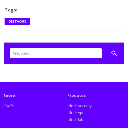
Tags:
DESTAQUE
Sobre
Produtos
PSafe
dfndr security
dfndr vpn
dfndr lab