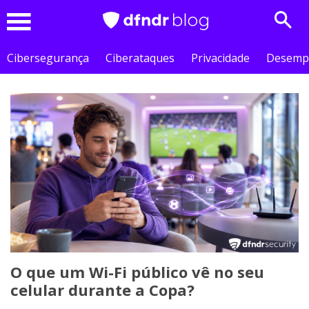
Sear
Menu
Cibersegurança
Ciberataques
Privacidade
Desemp
O que um Wi-Fi público vê no seu
celular durante a Copa?