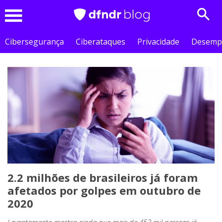
Sear
Menu
Cibersegurança
Ciberataques
Privacidade
Desemp
2.2 milhões de brasileiros já foram
afetados por golpes em outubro de
2020
Levantamento mostra ainda que mais de 453 mil pessoas já