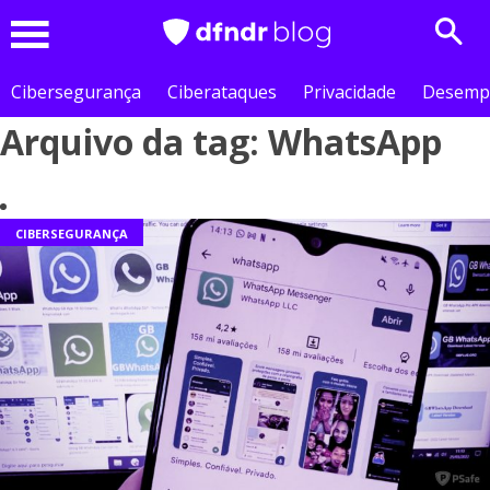
Sear
Menu
Cibersegurança
Ciberataques
Privacidade
Desemp
Arquivo da tag: WhatsApp
CIBERSEGURANÇA