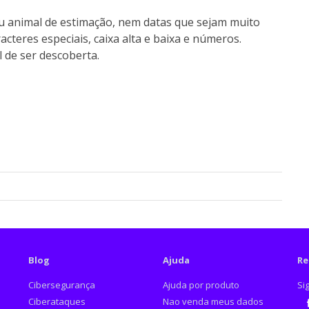
 animal de estimação, nem datas que sejam muito
acteres especiais, caixa alta e baixa e números.
 de ser descoberta.
Blog
Ajuda
Re
Cibersegurança
Ajuda por produto
Si
Ciberataques
Nao venda meus dados