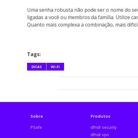
Uma senha robusta não pode ser o nome do seu
ligadas a você ou membros da família. Utilize car
Quanto mais complexa a combinação, mais difícil
Tags:
DICAS
WI-FI
Sobre
Produtos
PSafe
dfndr security
dfndr vpn