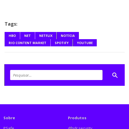
Tags:
HBO
NET
NETFLIX
NOTÍCIA
RIO CONTENT MARKET
SPOTIFY
YOUTUBE
Sobre
Produtos
PSafe
dfndr security