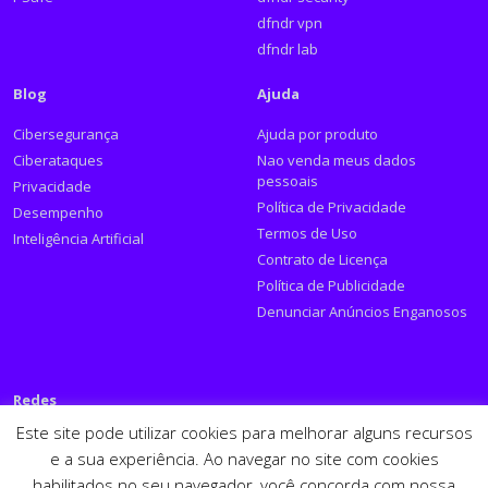
dfndr vpn
dfndr lab
Blog
Ajuda
Cibersegurança
Ajuda por produto
Ciberataques
Nao venda meus dados
pessoais
Privacidade
Política de Privacidade
Desempenho
Termos de Uso
Inteligência Artificial
Contrato de Licença
Política de Publicidade
Denunciar Anúncios Enganosos
Redes
Este site pode utilizar cookies para melhorar alguns recursos
Siga a PSafe:
e a sua experiência. Ao navegar no site com cookies
habilitados no seu navegador, você concorda com nossa