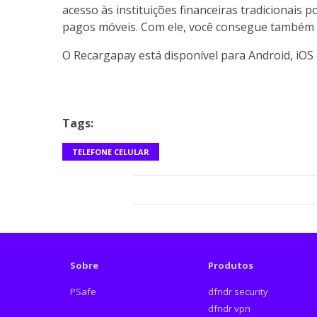
acesso às instituições financeiras tradicionais
pagos móveis. Com ele, você consegue também p
O Recargapay está disponível para Android, iO
Tags:
TELEFONE CELULAR
Sobre
Produtos
PSafe
dfndr security
dfndr vpn