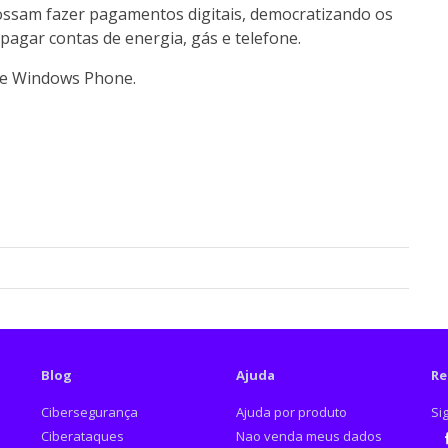
 possam fazer pagamentos digitais, democratizando os
agar contas de energia, gás e telefone.
S e Windows Phone.
Blog
Ajuda
Re
Cibersegurança
Ajuda por produto
Si
Ciberataques
Nao venda meus dados