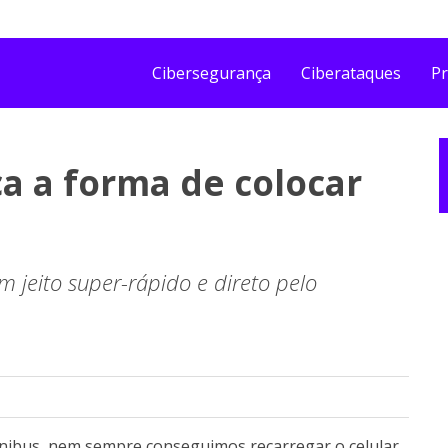
Cibersegurança
Ciberataques
Pr
ca a forma de colocar
m jeito super-rápido e direto pelo
nibus, nem sempre conseguimos recarregar o celular