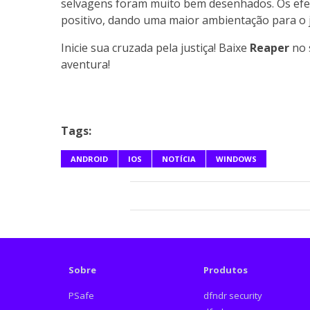
selvagens foram muito bem desenhados. Os efe
positivo, dando uma maior ambientação para o 
Inicie sua cruzada pela justiça! Baixe
Reaper
no
aventura!
Tags:
ANDROID
IOS
NOTÍCIA
WINDOWS
Sobre
Produtos
PSafe
dfndr security