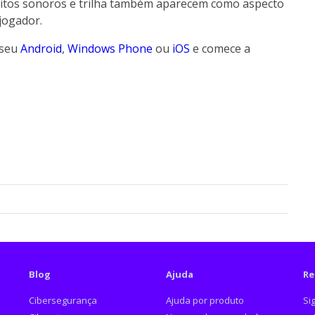
itos sonoros e trilha também aparecem como aspecto
jogador.
 seu
Android
,
Windows Phone
ou
iOS
e comece a
Blog
Ajuda
Re
Cibersegurança
Ajuda por produto
Si