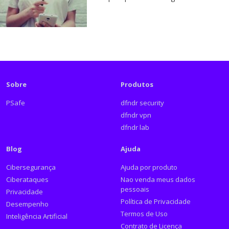
Sobre
Produtos
PSafe
dfndr security
dfndr vpn
dfndr lab
Blog
Ajuda
Cibersegurança
Ajuda por produto
Ciberataques
Nao venda meus dados
pessoais
Privacidade
Política de Privacidade
Desempenho
Termos de Uso
Inteligência Artificial
Contrato de Licença