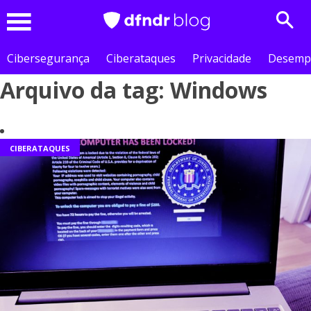
Sear
Menu
Cibersegurança
Ciberataques
Privacidade
Desemp
Arquivo da tag: Windows
CIBERATAQUES